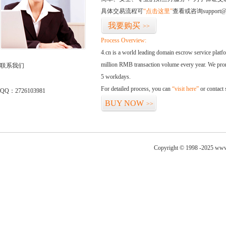
具体交易流程可
“点击这里”
查看或咨询support@
我要购买
>>
Process Overview:
4.cn is a world leading domain escrow service plat
million RMB transaction volume every year. We promi
联系我们
5 workdays.
For detailed process, you can
“visit here”
or contact
QQ：2726103981
BUY NOW
>>
Copyright © 1998 -2025 www