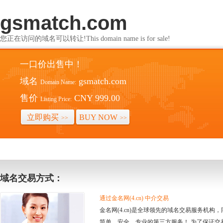
gsmatch.com
您正在访问的域名可以转让!This domain name is for sale!
一口价出售中！
域名
gsmatch.com
Domain Name:
售价
CNY 999.00
Listing Price:
立即购买
BUY NOW
>>
>>
域名交易方式：
通过金名网(4.cn) 中介交易
金名网(4.cn)是全球领先的域名交易服务机
简单、安全、专业的第三方服务！ 为了保证交